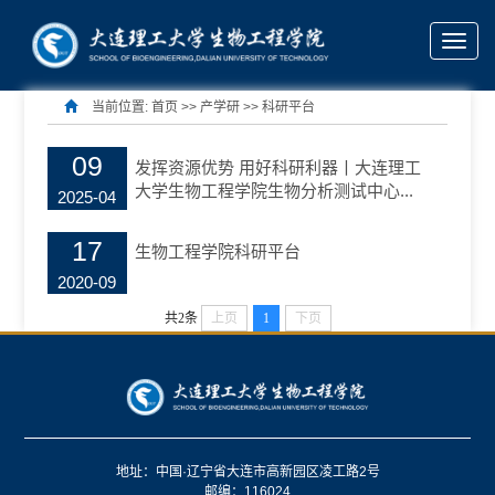
Toggle
科研平台
naviga
当前位置:
首页
>> 产学研 >>
科研平台
09
发挥资源优势 用好科研利器丨大连理工
大学生物工程学院生物分析测试中心...
2025-04
17
生物工程学院科研平台
2020-09
共2条
上页
1
下页
地址：中国·辽宁省大连市高新园区凌工路2号
邮编：116024