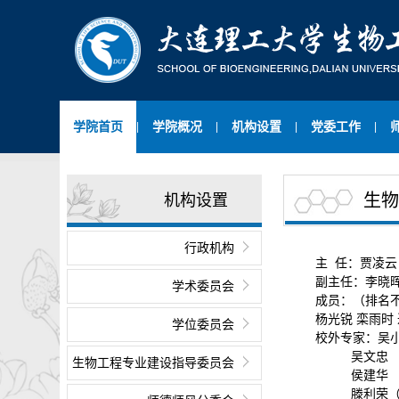
学院首页
学院概况
机构设置
党委工作
|
|
|
|
生物
机构设置
行政机构
主 任：贾凌云
副主任：李晓晖
学术委员会
成员：（排名
杨光锐 栾雨时 
学位委员会
校外专家：吴
吴文忠 （大
生物工程专业建设指导委员会
侯建华 （北
滕利荣（吉