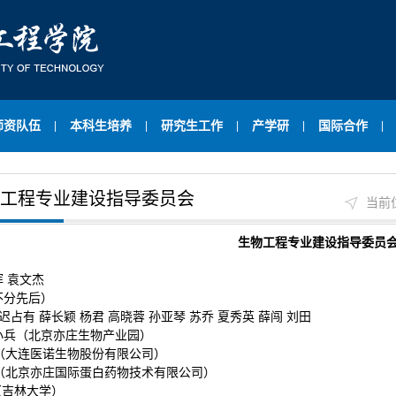
师资队伍
本科生培养
研究生工作
产学研
国际合作
|
|
|
|
|
工程专业建设指导委员会
当前
生物工程专业建设指导委员
 袁文杰
不分先后）
迟占有 薛长颖 杨君 高晓蓉 孙亚琴 苏乔 夏秀英 薛闯 刘田
小兵（北京亦庄生物产业园）
连医诺生物股份有限公司）
京亦庄国际蛋白药物技术有限公司）
林大学）