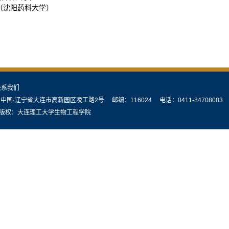
沈阳药科大学）
联系我们
中国·辽宁省大连市高新园区凌工路2号 邮编：116024 电话：0411-84708083
：大连理工大学生物工程学院