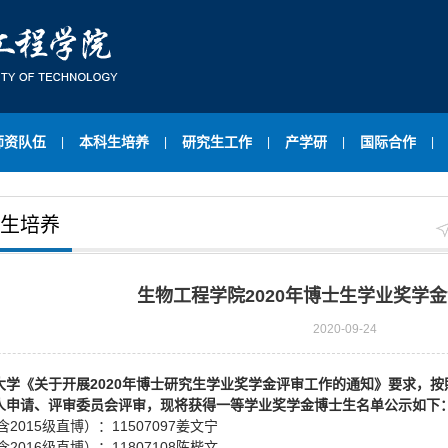
师资队伍
本科生培养
研究生工作
产学研
国际合作
|
|
|
|
|
生培养
生物工程学院2020年博士生学业奖学
2020-09-24
大学《关于开展2020年博士研究生学业奖学金评审工作的通知》要求，按
人申请、评审委员会评审，现将获得一等学业奖学金博士生名单公示如下
含2015级直博）：11507097姜文宁
含2016级直博）：11807108陈楷文