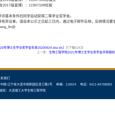
含2017级直博）：11907108杜聪
参评基本条件的同学自动获得二等学业奖学金。
果有异议者，请自本公示之日起三日内，通过电子邮件反映，反映情况要
ang_lin@
0年博士生学业奖学金名单20200924.xlsx.xls
】已下载
624
次
上一条：
生物工程学院2021年博士生学业奖学金评审细
联系我们
中国·辽宁省大连市高新园区凌工路2号 邮编：116024 电话：0411-84708083
：大连理工大学生物工程学院