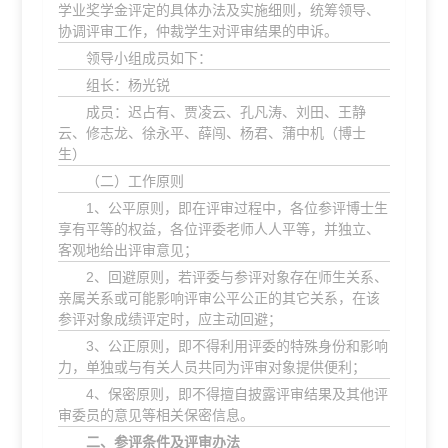
学业奖学金评定的具体办法及实施细则，统筹领导、
协调评审工作，仲裁学生对评审结果的申诉。
领导小组成员如下：
组长：杨光锐
成员：迟占有、贾凌云、孔凡涛、刘田、王静
云、修志龙、徐永平、薛闯、杨君、蒲中机（博士
生）
（二）工作原则
1、公平原则，即在评审过程中，各位参评博士生
享有平等的权益，各位评委老师人人平等，并独立、
客观地给出评审意见；
2、回避原则，若评委与参评对象存在师生关系、
亲属关系或可能影响评审公平公正的其它关系，在该
参评对象成绩评定时，应主动回避；
3、公正原则，即不得利用评委的特殊身份和影响
力，单独或与有关人员共同为评审对象提供便利；
4、保密原则，即不得擅自披露评审结果及其他评
审委员的意见等相关保密信息。
二、参评条件及评审办法