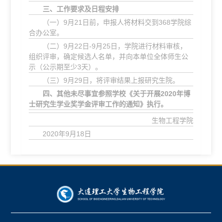
三、工作要求及日程安排
（一）9月21日前，申报人将材料交到368学院综
合办公室。
（二）9月22日-9月25日，学院进行材料审核，
组织评审，确定候选人名单，并向本单位全体师生公
示（公示期至少3天）。
（三）9月29日，将评审结果上报研究生院。
四、其他未尽事宜参照学校《关于开展
20
20
年博
士研究生学业奖学金评审工作的通知》执行。
生物工程学院
2020年9月18日