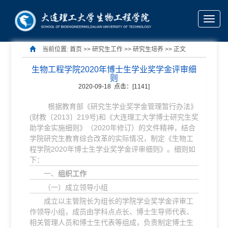
Toggle
naviga
当前位置:
首页
>> 研究生工作 >>
研究生培养
>> 正文
生物工程学院2020年博士生学业奖学金评审细
则
2020-09-18 点击：[
1141
]
根据教育部《研究生学业奖学金管理暂行办法》
(财教〔2013〕219号)和《大连理工大学博士研究生奖
助学金实施细则》（2020年修订）的文件精神，结合
学院研究生教育综合改革的实际情况，制定《生物工
程学院2020年博士生学业奖学金评审细则》。细则如
下：
一、
组织工作
（一）成立领导小组
成立以主管院长为组长的学院学业奖学金评审工
作领导小组，成员由学科点点长、博士生导师代表、
相关管理人员和博士生代表等组成，负责制定博士生