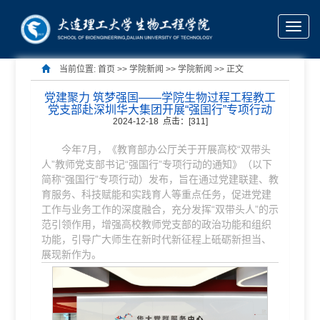
Toggle
naviga
当前位置:
首页
>> 学院新闻 >>
学院新闻
>> 正文
党建聚力 筑梦强国——学院生物过程工程教工
党支部赴深圳华大集团开展“强国行”专项行动
2024-12-18 点击：[
311
]
今年7月，《教育部办公厅关于开展高校“双带头
人”教师党支部书记“强国行”专项行动的通知》（以下
简称“强国行”专项行动）发布，旨在通过党建联建、教
育服务、科技赋能和实践育人等重点任务，促进党建
工作与业务工作的深度融合，充分发挥“双带头人”的示
范引领作用，增强高校教师党支部的政治功能和组织
功能，引导广大师生在新时代新征程上砥砺新担当、
展现新作为。