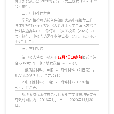
育计划实施办法(2020修订)》（大工校发〔2020〕21
号）执行。
二、申报推荐程序
学院严格按照选拔条件组织实施申报推荐工作，
具体申报推荐程序按照《大连理工大学星海人才培育
计划实施办法(2020修订)》（大工校发〔2020〕21
号）执行。申报人选需在本单位进行公示，公示不少
于5个工作日。
三、材料报送
请申报人将以下材料于
12月7日16点前
报送至综
合办368房间，电子版发送至xuxinao@。
1.纸质版材料：申报书、附件材料（附目录），
用A4纸双面打印，合并装订；
2.电子版材料：申报书、附件材料（PDF格
式）、汇总表。
所填五项代表性成果和近五年主要业绩均需要在
有效时间段内：2016年1月1日——2020年11月30
日。