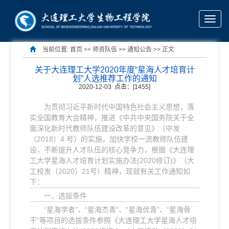
Toggle
naviga
当前位置:
首页
>> 师资队伍 >>
通知公告
>> 正文
关于大连理工大学2020年度“星海人才培育计
划”人选推荐工作的通知
2020-12-03 点击：[
1455
]
为贯彻习近平新时代中国特色社会主义思想，落
实全国教育大会精神，推进《中共中央国务院关于全
面深化新时代教师队伍建设改革的意见》（中发
〔2018〕4 号）的实施，加快学校一流教师队伍建
设，不断提升人才队伍的核心竞争力，根据《大连理
工大学星海人才培育计划实施办法(2020修订)》（大
工校发〔2020〕21号）精神，现就有关工作通知如
下：
一、选拔条件
“星海学者”、“星海杰青”、“星海优青”、“星海骨
干”等项目的选拔条件参照《大连理工大学星海人才培