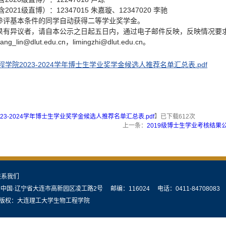
含2021级直博）：12347015 朱嘉璇、12347020 李驰
参评基本条件的同学自动获得二等学业奖学金。
果有异议者，请自本公示之日起五日内，通过电子邮件反映，反映情况要
ang_lin@dlut.edu.cn，limingzhi@dlut.edu.cn。
程学院2023-2024学年博士生学业奖学金候选人推荐名单汇总表.pdf
23-2024学年博士生学业奖学金候选人推荐名单汇总表.pdf
】已下载
612
次
上一条：
2019级博士生学业考核结果
联系我们
中国·辽宁省大连市高新园区凌工路2号 邮编：116024 电话：0411-84708083
：大连理工大学生物工程学院