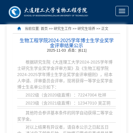
Toggle
naviga
当前位置:
首页
>> 研究生工作 >>
研究生培养
>> 正文
生物工程学院2024-2025学年博士生学业奖学
金评审结果公示
2025-11-03 点击：[
611
]
根据研究生院《大连理工大学2024-2025学年博
士研究生学业奖学金评审方案》及《生物工程学院
2024-2025学年博士生学业奖学金评审细则》，经本
人申请、评审委员会评审，现将获得一等学业奖学金
博士生名单公示如下：
2022级（含2020级直博）：72247004 杜祥
2023级（含2021级直博）：12347010 吴芷玥
其他符合参评基本条件的同学自动获得二等学业
奖学金。
对以上结果有异议者，请自本公示之日起五日