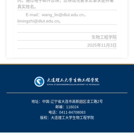
内，通过电子邮件反映，反映情况要求实事求是并署
真实姓名。
E-mail：wang_lin@dlut.edu.cn，
limingzhi@dlut.edu.cn。
生物工程学院
2025年11月3日
地址：中国·辽宁省大连市高新园区凌工路2号
邮编：116024
电话：0411-84708083
版权：大连理工大学生物工程学院