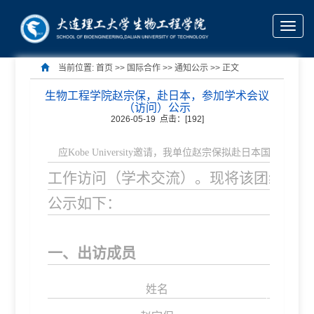
Toggle
naviga
当前位置:
首页
>> 国际合作 >>
通知公示
>> 正文
生物工程学院赵宗保，赴日本，参加学术会议
（访问）公示
2026-05-19 点击：[
192
]
应
Kobe University邀请，我单位赵宗保拟赴日本国家（地
工作访问（学术交流）。现将该团组拟出
公示如下：
一、出访成员
姓名