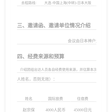
:
(
)
去程路线
大连
-中国上海
中转
-日本大阪
回程路
三、邀请函、邀请单位情况介绍
会议由日本神户大学和京
四、经费来源和预算
介绍团组出访人员各自经费使用来源，并估算本次出访费用
人姓名，否则无效
）
：
姓名
国际旅费
住宿费
伙食费
赵宗保
4000人民币
45000日元
70000