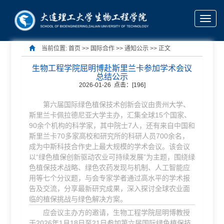
Toggle
naviga
当前位置:
首页
>> 国际合作 >>
通知公示
>> 正文
生物工程学院屈明博赴斯里兰卡参加学术会议
总结公示
2026-01-26 点击：[
196
]
第六届国际绿色植保技术创新会议由贵州大学、
斯里兰卡佩拉德尼亚大学主办，汇集全球15个国家、
90余个机构的科学家，其中院士7人，还有来自中国和
斯里兰卡70多家高校和研究所的科研人员700余名，
成为中斯科技合作史上最大规模的学术会议。该会议
以“绿色植保创新驱动农业可持续发展”为主题，围绕绿
色植保技术战略、绿色农药发现与机制、人工智能应
用等七个分议题，与会专家学者通过高水平的学术报
告及交流，分享最新研究成果，深入探讨全球农业面
临的植保挑战与绿色解决方案。
应会议主办方的邀请，生物工程学院屈明博教授
于2026年1月18日至21日参加第六届国际绿色植保技